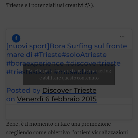
Trieste e i potenziali usi creativi 🙂 ).
[nuovi sport]Bora Surfing sul fronte
mare di #Trieste#soloAtrieste
#boraexperience #discovertrieste
#triestesocial #museobora
Fai clic per accettare i cookie marketing
e abilitare questo contenuto
Posted by
Discover Trieste
on
Venerdì 6 febbraio 2015
Bene, è il momento di fare una promozione
scegliendo come obiettivo “ottieni visualizzazioni