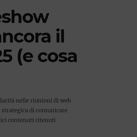
deshow
cora il
25 (e cosa
arità nelle riunioni di web
à strategica di comunicare
ici contenuti ritenuti