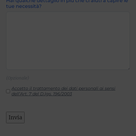
Hai qualche dettaglio in più che ci aiuti a capire le
tue necessità?
(Opzionale)
Consenso
Accetto il trattamento dei dati personali ai sensi
dell’Art. 7 del D.lgs. 196/2003
Invia