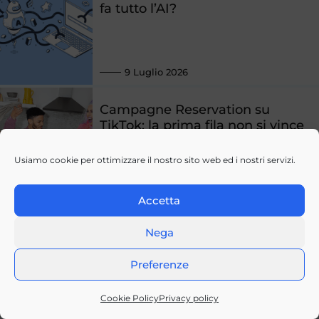
fa tutto l’AI?
9 Luglio 2026
Campagne Reservation su
TikTok: la prima fila non si vince
all’asta, si prenota
Usiamo cookie per ottimizzare il nostro sito web ed i nostri servizi.
24 Giugno 2026
Accetta
Nega
Tutti gli articoli
Preferenze
Cookie Policy
Privacy policy